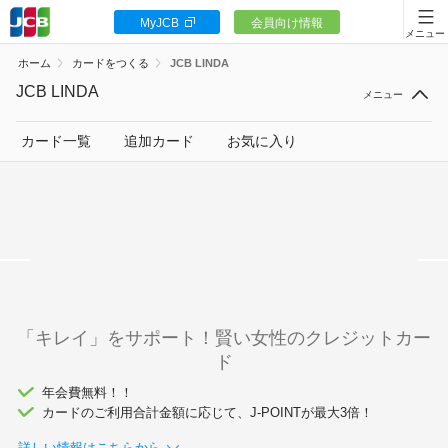
MyJCB
会員向け情報
カードをつくる
ホーム
カードをつくる
JCB LINDA
JCBカードの魅力
JCB LINDA
入会キャンペーン
カード一覧
追加カード
お気に入り
お客様サポート
<
カードローン
「キレイ」をサポート！賢い女性のクレジットカー
ド
ギフトカードなど
年会費無料！！
法人のお客様
カードのご利用合計金額に応じて、J-POINTが最大3倍！
詳しい情報はこちらから