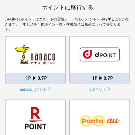
ギフトカードなど
ポイントに移行する
法人のお客様
J-POINT1ポイントにつき、下の交換レートで各ポイントへ移行することがで
きます。（申し込み可能ポイント数・交換単位は商品によって異なりま
加盟店のお客様
す。）
企業サイト
nanacoポイント
dポイント