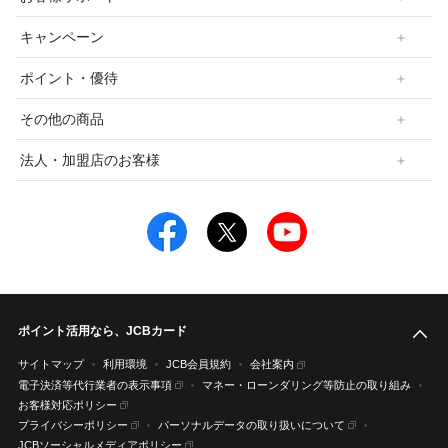
キャンペーン
ポイント・優待
その他の商品
法人・加盟店のお客様
ポイント活用なら、JCBカード
こ
サイトマップ
利用環境
JCB会員規約
会社案内
電子決済等代行業者の表示事項
マネー・ローンダリング等防止の取り組み
お客様対応ポリシー
プライバシーポリシー
パーソナルデータの取り扱いについて
JCBソーシャルメディアポリシー