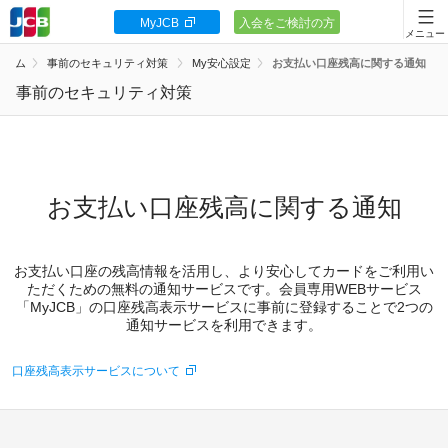
MyJCB
入会をご検討の方
会員向け情報
ホーム
事前のセキュリティ対策
My安心設定
お支払い口座残高に関する通知
JCBカードの基本
事前のセキュリティ対策
キャンペーン
ポイント・優待
お支払い口座残高に関する通知
安全・安心
お支払い口座の残高情報を活用し、より安心してカードをご利用い
お客様サポート
ただくための無料の通知サービスです。会員専用WEBサービス
「MyJCB」の口座残高表示サービスに事前に登録することで2つの
通知サービスを利用できます。
口座残高表示サービスについて
カードローン