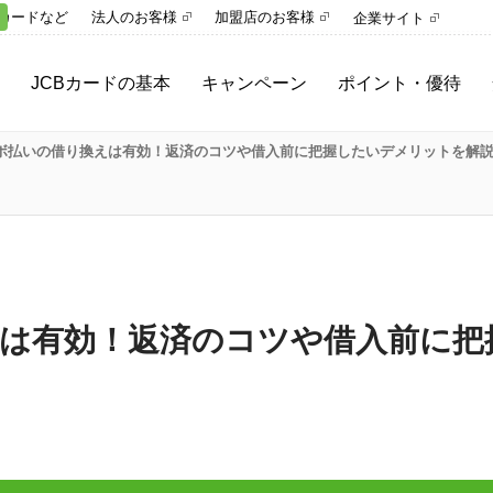
カードなど
法人のお客様
加盟店のお客様
企業サイト
JCBカードの基本
キャンペーン
ポイント・優待
ご利用ガイド
キャンペーン一覧
ポイント
ボ払いの借り換えは有効！返済のコツや借入前に把握したいデメリットを解
さまざまな決済手段
参加中のキャンペーン
プレミアムサービス
MyJCBとは
優待サービス
スキップ・分割・リボ
キャッシング
は有効！返済のコツや借入前に把