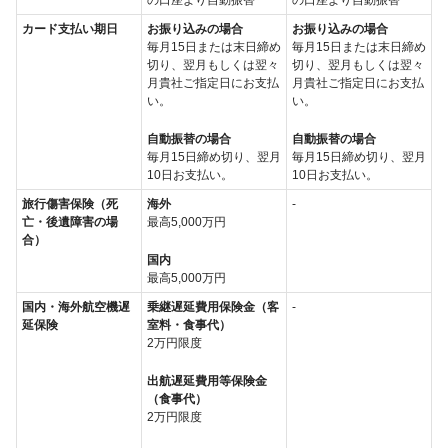
カード支払い期日
お振り込みの場合
お振り込みの場合
毎月15日または末日締め
毎月15日または末日締め
切り、翌月もしくは翌々
切り、翌月もしくは翌々
月貴社ご指定日にお支払
月貴社ご指定日にお支払
い。
い。
自動振替の場合
自動振替の場合
毎月15日締め切り、翌月
毎月15日締め切り、翌月
10日お支払い。
10日お支払い。
旅行傷害保険（死
海外
-
亡・後遺障害の場
最高5,000万円
合）
国内
最高5,000万円
国内・海外航空機遅
乗継遅延費用保険金（客
-
延保険
室料・食事代）
2万円限度
出航遅延費用等保険金
（食事代）
2万円限度