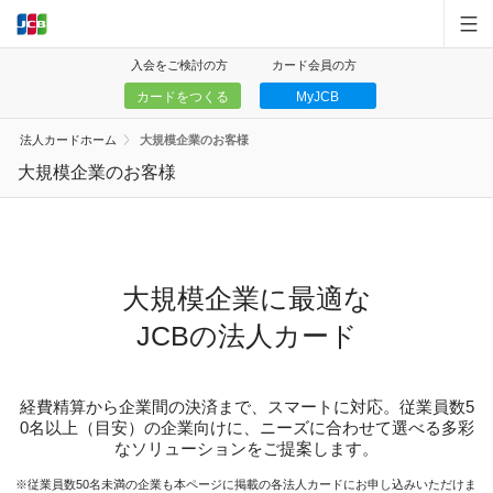
入会をご検討の方
カード会員の方
カードをつくる
MyJCB
中小企業・個人事業主
法人カードホーム
大規模企業のお客様
大規模企業
大規模企業のお客様
サービス一覧
キャンペーン
大規模企業に最適な
お問い合わせ
JCBの法人カード
お客様サポート
経費精算から企業間の決済まで、スマートに対応。従業員数5
0名以上（目安）の企業向けに、ニーズに合わせて選べる多彩
お知らせ
なソリューションをご提案します。
個人のお客様
従業員数50名未満の企業も本ページに掲載の各法人カードにお申し込みいただけま