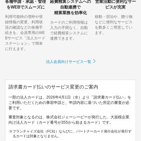
各種申請・承認・管理
経費精算システムへの
営業活動に便利なサー
をWEBでスムーズに
自動連携で
ビスが充実
精算業務を効率化
利用可能枠の増枠や登
移動・宿泊や、贈り物
録情報の変更、利用状
などに便利なサービス
カードのご利用情報は
況の確認などの各種手
を数多くご用意してい
入力の手間なく、自動
続きを、会員専用のWE
ます。
で経費精算システムに
Bサービス「法人カード
連携できます。
ステーション」で簡単
に行えます。
法人会員向けサービス一覧
請求書カード払いのサービス変更のご案内
一部の法人カードは、2026年4月1日（水）より「請求書カード払い」を
ご利用いただくための事前申請と、申請内容に基づいた所定の審査が必
要です。
審査対象となるのは、株式会社ジェーシービーが発行した、大規模企業
向け法人カード（カード番号が355から始まるカード）です。
フランチャイズ会社（FC社）ならびに、パートナーカード発行会社が発行す
るカードは対象となりません。