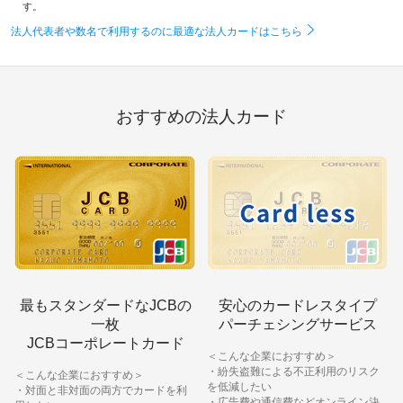
す。
加盟店のお客様
法人代表者や数名で利用するのに最適な法人カードはこちら
JCBポータル
おすすめの法人カード
最もスタンダードなJCBの
安心のカードレスタイプ
一枚
パーチェシングサービス
JCBコーポレートカード
＜こんな企業におすすめ＞
・紛失盗難による不正利用のリスク
＜こんな企業におすすめ＞
を低減したい
・対面と非対面の両方でカードを利
・広告費や通信費などオンライン決